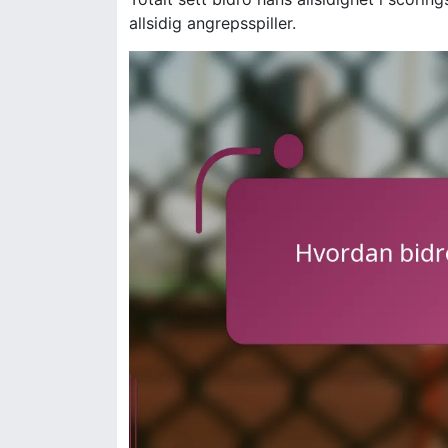
allsidig angrepsspiller.