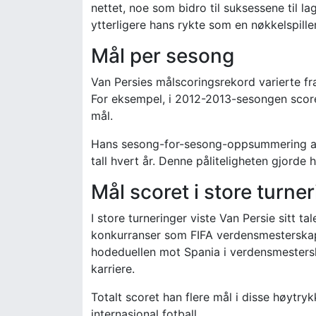
nettet, noe som bidro til suksessene til la
ytterligere hans rykte som en nøkkelspiller
Mål per sesong
Van Persies målscoringsrekord varierte fr
For eksempel, i 2012-2013-sesongen scoret
mål.
Hans sesong-for-sesong-oppsummering avs
tall hvert år. Denne påliteligheten gjorde h
Mål scoret i store turne
I store turneringer viste Van Persie sitt ta
konkurranser som FIFA verdensmesterska
hodeduellen mot Spania i verdensmestersk
karriere.
Totalt scoret han flere mål i disse høytry
internasjonal fotball.