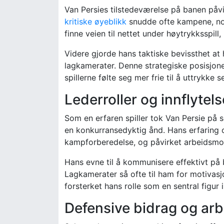
Van Persies tilstedeværelse på banen påvir
kritiske øyeblikk
snudde ofte kampene, noe 
finne veien til nettet under høytrykksspill
Videre gjorde hans taktiske bevissthet at
lagkamerater. Denne strategiske posisjone
spillerne følte seg mer frie til å uttrykke s
Lederroller og innflytel
Som en erfaren spiller tok Van Persie på s
en konkurransedyktig ånd. Hans erfaring o
kampforberedelse, og påvirket arbeidsmor
Hans evne til å kommunisere effektivt på 
Lagkamerater så ofte til ham for motivasj
forsterket hans rolle som en sentral figur 
Defensive bidrag og arb