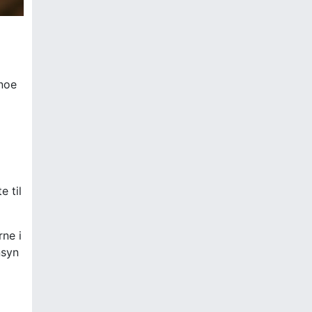
 noe
e til
rne i
nsyn