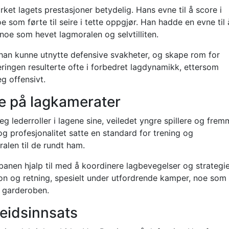
ket lagets prestasjoner betydelig. Hans evne til å score i
som førte til seire i tette oppgjør. Han hadde en evne til 
, noe som hevet lagmoralen og selvtilliten.
 han kunne utnytte defensive svakheter, og skape rom for
ringen resulterte ofte i forbedret lagdynamikk, ettersom
eg offensivt.
se på lagkamerater
eg lederroller i lagene sine, veiledet yngre spillere og frem
g profesjonalitet satte en standard for trening og
alen til de rundt ham.
banen hjalp til med å koordinere lagbevegelser og strategie
on og retning, spesielt under utfordrende kamper, noe som
i garderoben.
eidsinnsats