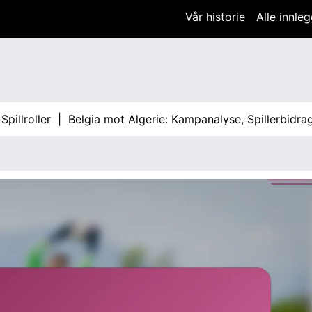
Vår historie
Alle innle
ler |
Belgia mot Algerie: Kampanalyse, Spillerbidrag, Takti