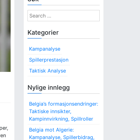
S
e
a
Kategorier
r
c
Kampanalyse
h
f
Spillerprestasjon
o
Taktisk Analyse
r
:
Nylige innlegg
Belgia’s formasjonsendringer:
Taktiske innsikter,
Kampinnvirkning, Spillroller
per,
Belgia mot Algerie:
ren
Kampanalyse, Spillerbidrag,