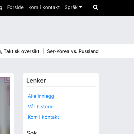
gg
Forside
Kom i kontakt
Språk
sk oversikt |
Sør-Korea vs. Russland: Kampanalyse, Taktiske
Lenker
Alle innlegg
Vår historie
Kom i kontakt
Søk