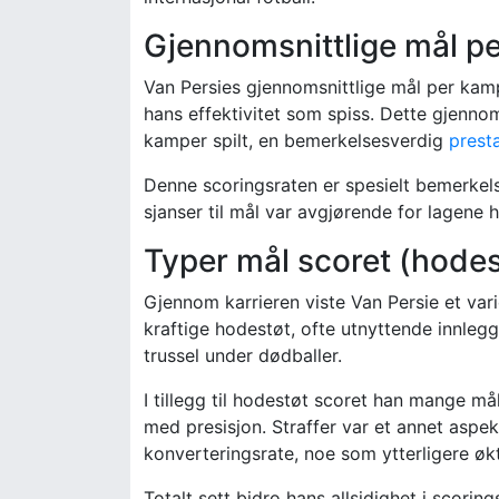
Gjennomsnittlige mål p
Van Persies gjennomsnittlige mål per kamp
hans effektivitet som spiss. Dette gjennom
kamper spilt, en bemerkelsesverdig
presta
Denne scoringsraten er spesielt bemerkels
sjanser til mål var avgjørende for lagene 
Typer mål scoret (hodest
Gjennom karrieren viste Van Persie et vari
kraftige hodestøt, ofte utnyttende innlegg
trussel under dødballer.
I tillegg til hodestøt scoret han mange mål
med presisjon. Straffer var et annet aspek
konverteringsrate, noe som ytterligere øk
Totalt sett bidro hans allsidighet i scorin