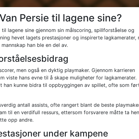
an Persie til lagene sine?
til lagene sine gjennom sin målscoring, spillforståelse og
ing hevet lagets prestasjoner og inspirerte lagkamerater,
t mannskap han ble en del av.
lforståelsesbidrag
lscorer, men også en dyktig playmaker. Gjennom karrieren
m viste hans evne til å skape muligheter for lagkamerater.
 han kunne bidra til oppbyggingen av spillet, ofte som ført
verdig antall assists, ofte rangert blant de beste playmake
am til en verdifull ressurs, ettersom forsvarere måtte ta he
ette opp andre.
prestasjoner under kampene