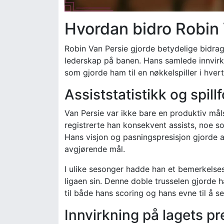
Hvordan bidro Robin V
Robin Van Persie gjorde betydelige bidrag 
lederskap på banen. Hans samlede innvirkn
som gjorde ham til en nøkkelspiller i hver
Assiststatistikk og spil
Van Persie var ikke bare en produktiv må
registrerte han konsekvent assists, noe so
Hans visjon og pasningspresisjon gjorde at
avgjørende mål.
I ulike sesonger hadde han et bemerkelses
ligaen sin. Denne doble trusselen gjorde h
til både hans scoring og hans evne til å s
Innvirkning på lagets 