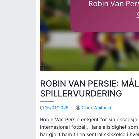
ROBIN VAN PERSIE: MÅ
SPILLERVURDERING
15/01/2026
Clara Whitfield
Robin Van Persie er kjent for sin eksepsjo
internasjonal fotball. Hans allsidighet so
har gjort ham til en sentral skikkelse i hv