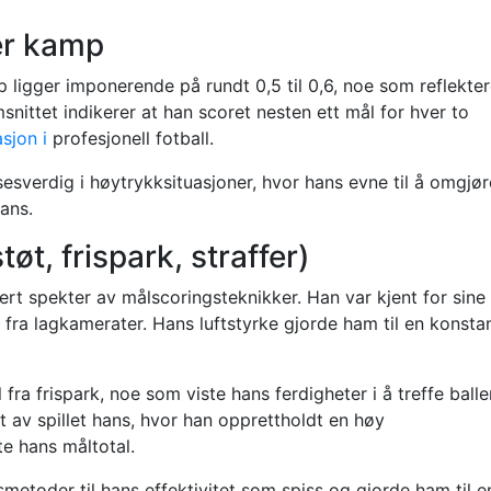
er kamp
 ligger imponerende på rundt 0,5 til 0,6, noe som reflekter
snittet indikerer at han scoret nesten ett mål for hver to
sjon i
profesjonell fotball.
esverdig i høytrykksituasjoner, hvor hans evne til å omgjør
hans.
øt, frispark, straffer)
ert spekter av målscoringsteknikker. Han var kjent for sine
 fra lagkamerater. Hans luftstyrke gjorde ham til en konsta
 fra frispark, noe som viste hans ferdigheter i å treffe balle
t av spillet hans, hvor han opprettholdt en høy
te hans måltotal.
gsmetoder til hans effektivitet som spiss og gjorde ham til e