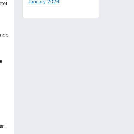
January 2026
tet
ende.
e
r i