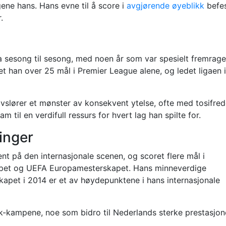
gene hans. Hans evne til å score i
avgjørende øyeblikk
befes
.
a sesong til sesong, med noen år som var spesielt fremrag
 han over 25 mål i Premier League alene, og ledet ligaen i
lører et mønster av konsekvent ytelse, ofte med tosifred
am til en verdifull ressurs for hvert lag han spilte for.
ringer
lent på den internasjonale scenen, og scoret flere mål i
pet og UEFA Europamesterskapet. Hans minneverdige
apet i 2014 er et av høydepunktene i hans internasjonale
kk-kampene, noe som bidro til Nederlands sterke prestasjone