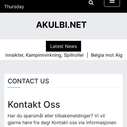
S
Thursday
k
18/06/2026
i
23:00
AKULBI.NET
p
t
o
c
Latest News
o
 innsikter, Kampinnvirkning, Spillroller |
Belgia mot Algeri
n
t
e
n
CONTACT US
t
Kontakt Oss
Har du spørsmål eller tilbakemeldinger? Vi vil
gjerne høre fra deg! Kontakt oss via informasjonen