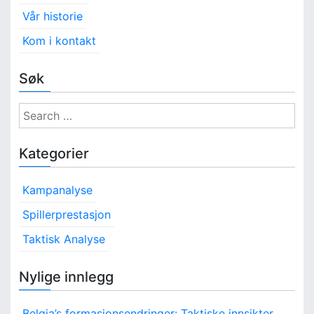
Vår historie
Kom i kontakt
Søk
S
e
a
Kategorier
r
c
Kampanalyse
h
f
Spillerprestasjon
o
Taktisk Analyse
r
:
Nylige innlegg
Belgia’s formasjonsendringer: Taktiske innsikter,