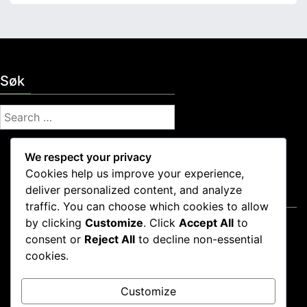
Søk
S
e
a
We respect your privacy
r
Cookies help us improve your experience,
c
deliver personalized content, and analyze
Juridisk informasjon
h
traffic. You can choose which cookies to allow
f
by clicking
Customize
. Click
Accept All
to
Vår historie
o
consent or
Reject All
to decline non-essential
Informasjonskapsler og sporing
r
cookies.
Ditt personvern
:
Tjenestevilkår
Customize
Kom i kontakt