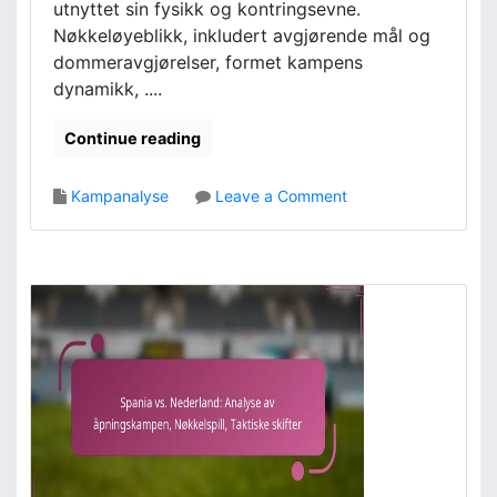
utnyttet sin fysikk og kontringsevne.
r
a
Nøkkeløyeblikk, inkludert avgjørende mål og
t
dommeravgjørelser, formet kampens
e
dynamikk, ....
g
i
Continue reading
e
r
,
o
Kampanalyse
Leave a Comment
D
n
e
J
f
a
e
p
n
a
s
n
i
v
v
s
f
.
e
E
i
l
l
f