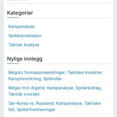
i
s
e
t
n
a
Kategorier
e
r
r
a
c
i
Kampanalyse
h
n
t
g
f
Spillerprestasjon
i
e
o
Taktisk Analyse
r
r
o
:
:
K
Nylige innlegg
n
a
m
Belgia’s formasjonsendringer: Taktiske innsikter,
p
f
Kampinnvirkning, Spillroller
l
Belgia mot Algerie: Kampanalyse, Spillerbidrag,
y
Taktisk oversikt
t
,
Sør-Korea vs. Russland: Kampanalyse, Taktiske
N
feil, Spillerfremhevinger
ø
k