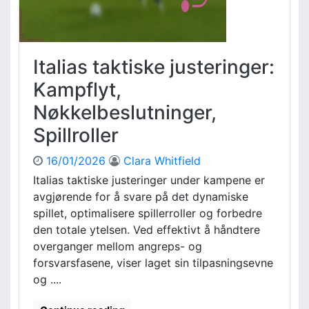
l
Y
ø
t
y
e
e
l
Italias taktiske justeringer:
b
s
l
e
Kampflyt,
i
s
k
Nøkkelbeslutninger,
i
k
n
Spillroller
,
n
S
s
16/01/2026
Clara Whitfield
p
i
i
Italias taktiske justeringer under kampene er
k
l
avgjørende for å svare på det dynamiske
t
l
e
spillet, optimalisere spillerroller og forbedre
e
r
den totale ytelsen. Ved effektivt å håndtere
r
,
overganger mellom angreps- og
b
N
forsvarsfasene, viser laget sin tilpasningsevne
i
ø
og ....
d
k
r
k
a