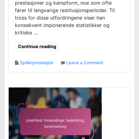
prestasjoner og kampform, noe som ofte
k
,
fører til langvarige restitusjonsperioder. Til
e
N
s
tross for disse utfordringene viser han
ø
k
k
konsekvent imponerende statistikker og
i
k
kritiske ....
f
e
t
l
Continue reading
e
ø
r
y
o
Spillerprestasjon
Leave a Comment
e
n
b
N
l
e
i
y
k
m
k
a
,
r
T
J
a
r
k
.
t
:
i