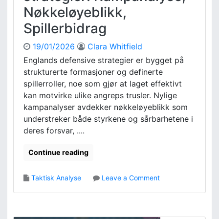
p
Nøkkeløyeblikk,
e
e
s
Spillerbidrag
n
m
s
å
19/01/2026
Clara Whitfield
b
l
e
Englands defensive strategier er bygget på
i
t
strukturerte formasjoner og definerte
n
y
g
spillerroller, noe som gjør at laget effektivt
d
e
kan motvirke ulike angreps trusler. Nylige
n
r
kampanalyser avdekker nøkkeløyeblikk som
i
,
understreker både styrkene og sårbarhetene i
n
N
g
deres forsvar, ....
ø
k
Continue reading
k
e
l
o
Taktisk Analyse
Leave a Comment
b
n
i
E
d
n
r
g