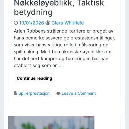
Nøkkeløyeblikk, Taktisk
d
i
:
l
betydning
A
l
n
e
19/01/2026
Clara Whitfield
a
r
Arjen Robbens strålende karriere er preget av
l
p
hans bemerkelsesverdige prestasjonsmålinger,
y
r
s
som viser hans viktige rolle i målscoring og
e
e
s
spillmaking. Med flere ikoniske øyeblikk som
a
t
har definert kamper og turneringer, har han
v
a
etablert seg som en ....
å
s
p
j
Continue reading
n
o
i
n
n
e
o
Spillerprestasjon
Leave a Comment
g
r
n
s
A
k
r
a
j
m
e
p