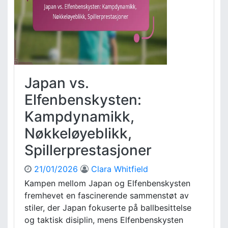
,
a
T
v
a
s
k
.
t
U
i
r
s
u
Japan vs.
k
g
r
u
Elfenbenskysten:
o
a
l
Kampdynamikk,
y
l
:
Nøkkeløyeblikk,
e
A
Spillerprestasjoner
n
g
r
21/01/2026
Clara Whitfield
e
Kampen mellom Japan og Elfenbenskysten
p
fremhevet en fascinerende sammenstøt av
s
stiler, der Japan fokuserte på ballbesittelse
s
og taktisk disiplin, mens Elfenbenskysten
t