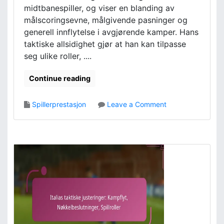
i
midtbanespiller, og viser en blanding av
e
målscoringsevne, målgivende pasninger og
r
generell innflytelse i avgjørende kamper. Hans
:
taktiske allsidighet gjør at han kan tilpasse
K
seg ulike roller, ....
a
m
Continue reading
p
a
n
o
Spillerprestasjon
Leave a Comment
a
n
l
Y
y
a
s
y
e
a
,
T
N
o
ø
u
k
r
k
é
e
: