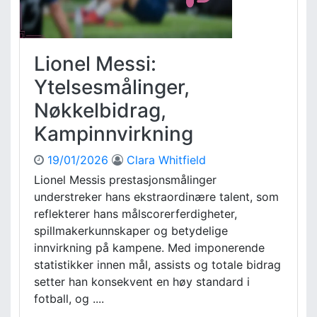
S
s
k
k
a
b
d
e
Lionel Messi:
e
t
p
y
Ytelsesmålinger,
å
d
Nøkkelbidrag,
v
n
i
i
Kampinnvirkning
r
n
k
g
19/01/2026
Clara Whitfield
n
Lionel Messis prestasjonsmålinger
i
understreker hans ekstraordinære talent, som
n
g
reflekterer hans målscorerferdigheter,
,
spillmakerkunnskaper og betydelige
P
innvirkning på kampene. Med imponerende
r
statistikker innen mål, assists og totale bidrag
e
setter han konsekvent en høy standard i
s
fotball, og ....
t
a