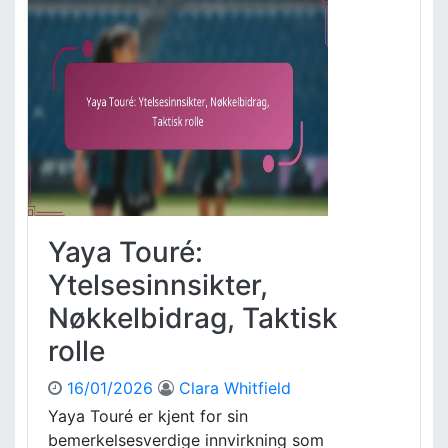
a
l
g
a
,
n
K
d
a
s
m
d
p
e
i
f
n
e
n
n
v
s
Yaya Touré:
i
i
r
v
Ytelsesinnsikter,
k
e
n
Nøkkelbidrag, Taktisk
s
i
t
rolle
n
r
g
a
16/01/2026
Clara Whitfield
t
Yaya Touré er kjent for sin
e
bemerkelsesverdige innvirkning som
g