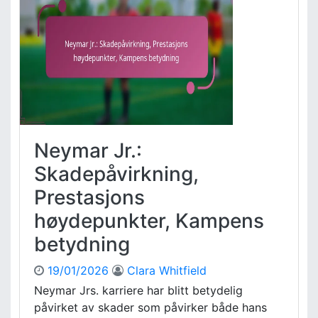
n
e
R
n
o
,
b
N
b
ø
e
k
n
k
:
e
Y
l
t
Neymar Jr.:
s
e
p
l
Skadepåvirkning,
i
s
Prestasjons
l
e
l
s
høydepunkter, Kampens
,
a
T
betydning
n
a
a
k
l
19/01/2026
Clara Whitfield
t
y
Neymar Jrs. karriere har blitt betydelig
i
s
påvirket av skader som påvirker både hans
s
e