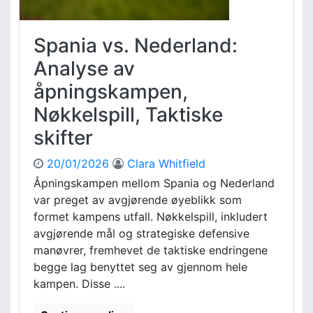
,
e
S
n
p
b
Spania vs. Nederland:
i
e
l
n
Analyse av
l
s
åpningskampen,
e
k
r
y
Nøkkelspill, Taktiske
v
s
skifter
u
t
r
e
d
n
20/01/2026
Clara Whitfield
e
:
Åpningskampen mellom Spania og Nederland
r
K
var preget av avgjørende øyeblikk som
i
a
formet kampens utfall. Nøkkelspill, inkludert
n
m
avgjørende mål og strategiske defensive
g
p
manøvrer, fremhevet de taktiske endringene
e
d
r
y
begge lag benyttet seg av gjennom hele
n
kampen. Disse ....
a
m