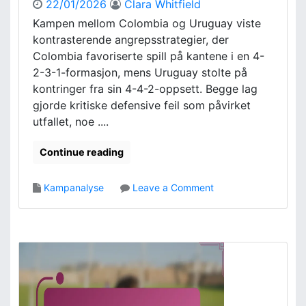
22/01/2026
Clara Whitfield
i
Kampen mellom Colombia og Uruguay viste
f
kontrasterende angrepsstrategier, der
i
n
Colombia favoriserte spill på kantene i en 4-
a
2-3-1-formasjon, mens Uruguay stolte på
l
kontringer fra sin 4-4-2-oppsett. Begge lag
e
gjorde kritiske defensive feil som påvirket
n
utfallet, noe ....
,
N
Continue reading
ø
k
k
o
Kampanalyse
Leave a Comment
e
n
l
C
b
o
i
l
d
o
r
m
a
b
g
i